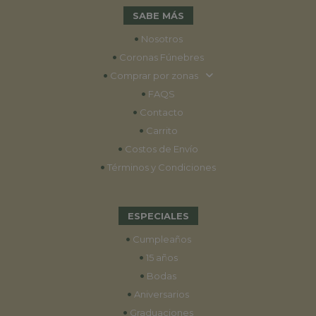
SABE MÁS
•
Nosotros
•
Coronas Fúnebres
•
Comprar por zonas
•
FAQS
•
Contacto
•
Carrito
•
Costos de Envío
•
Términos y Condiciones
ESPECIALES
•
Cumpleaños
•
15 años
•
Bodas
•
Aniversarios
•
Graduaciones