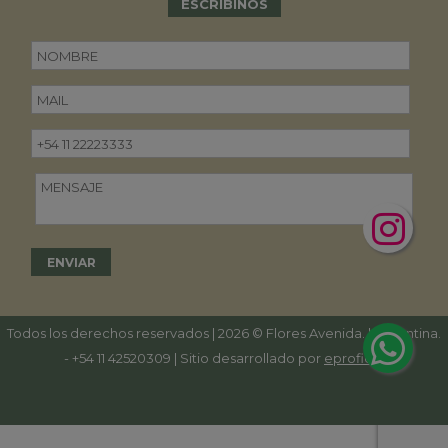
ESCRIBINOS
Todos los derechos reservados | 2026 © Flores Avenida. | Argentina.
-
+54 11 42520309
| Sitio desarrollado por
eproficio