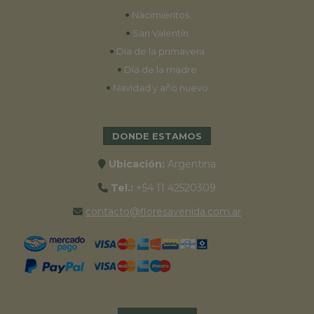
•
Nacimientos
•
San Valentín
•
Día de la primavera
•
Día de la madre
•
Navidad y año nuevo
DONDE ESTAMOS
Ubicación:
Argentina
Tel.:
+54 11 42520309
contacto@floresavenida.com.ar