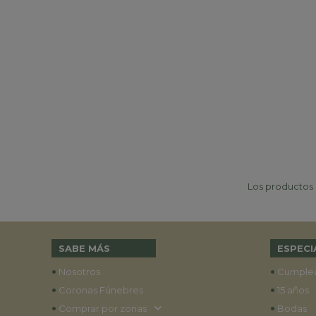
Los productos p
SABE MÁS
ESPECI
•
•
Nosotros
Cumple
•
•
Coronas Fúnebres
15 años
•
•
Comprar por zonas
Bodas