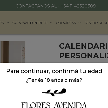
CONTACTANOS AL -
+54 11 42520309
OS
CORONAS FUNEBRES
ORQUÍDEAS
CENTRO DE M
CALENDARI
PERSONALIZ
Calendario anual 20x30 cm,
Para continuar, confirmá tu edad
Incluye dos tiras de imán 
el refrigerador o cualquier
¿Tenés 18 años o más?
compra nos envías la foto
Precio: $ 18.000
-
Can