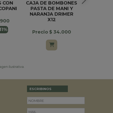
 CON
CAJA DE BOMBONES
BOMB
COPANI
PASTA DE MANI Y
HEXA
NARANJA DRIMER
FELF
X12
CHOCOL
.900
CA
31%
Precio $ 34.000
Precio $
gen ilustrativa.
ESCRIBINOS