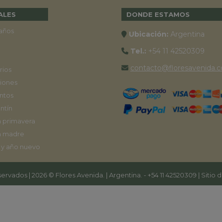
ALES
DONDE ESTAMOS
años
Ubicación:
Argentina
Tel.:
+54 11 42520309
contacto@floresavenida.c
rios
iones
ntos
ntín
a primavera
a madre
 y año nuevo
ervados | 2026 © Flores Avenida. | Argentina. -
+54 11 42520309
| Sitio 