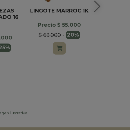
EZAS
LINGOTE MARROC 1K
BOMBONE
ADO 16
X1
S
Precio $ 55.000
Precio $
$ 69.000
-
20%
8.000
$ 20.00
25%
gen ilustrativa.