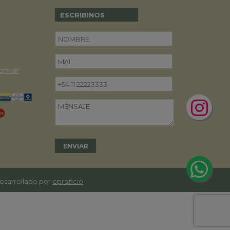
ESCRIBINOS
om.ar
desarrollado por
eproficio