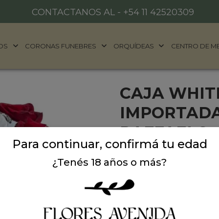
CONTACTANOS AL -
+54 11 42520309
OS
CORONAS FUNEBRES
ORQUÍDEAS
CENTRO DE M
CAJA WHIT
IMPORTADA
RAFFAELO
Para continuar, confirmá tu edad
Caja white con 8 rosas roj
¿Tenés 18 años o más?
Raffaello de la linea Ferre
Precio: $ 223.900
-
$