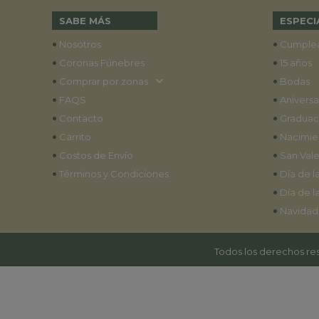
SABE MÁS
ESPECI
•
•
Nosotros
Cumple
•
•
Coronas Fúnebres
15 años
•
•
Comprar por zonas
Bodas
•
•
FAQS
Aniversa
•
•
Contacto
Graduac
•
•
Carrito
Nacimie
•
•
Costos de Envío
San Vale
•
•
Términos y Condiciones
Día de l
•
Día de l
•
Navidad
Todos los derechos res