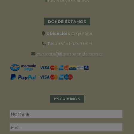
•
Navidad y año nuevo
DONDE ESTAMOS
Ubicación:
Argentina
Tel.:
+54 11 42520309
contacto@floresavenida.com.ar
ESCRIBINOS