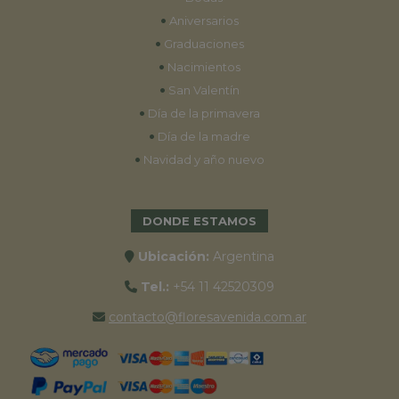
•
Aniversarios
•
Graduaciones
•
Nacimientos
•
San Valentín
•
Día de la primavera
•
Día de la madre
•
Navidad y año nuevo
DONDE ESTAMOS
Ubicación:
Argentina
Tel.:
+54 11 42520309
contacto@floresavenida.com.ar