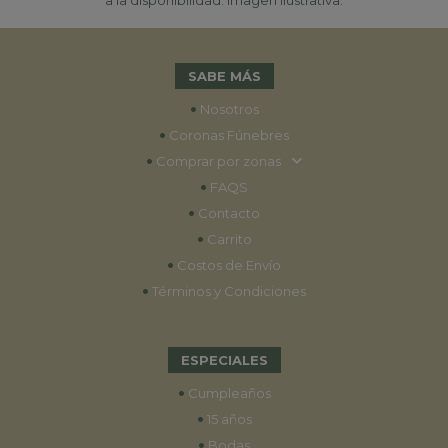
SABE MÁS
•
Nosotros
•
Coronas Fúnebres
•
Comprar por zonas
•
FAQS
•
Contacto
•
Carrito
•
Costos de Envío
•
Términos y Condiciones
ESPECIALES
•
Cumpleaños
•
15 años
•
Bodas