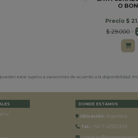
O BON
Precio $ 2
$ 29.000
-
ueden estar sujetos a variaciones de acuerdo a la disponibilidad. Ima
ALES
DONDE ESTAMOS
años
Ubicación:
Argentina
Tel.:
+54 11 42520309
contacto@floresavenida.c