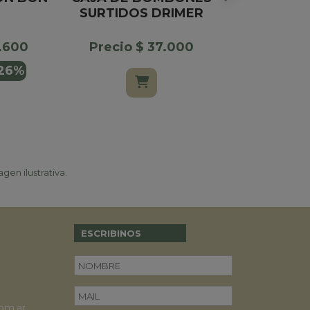
SURTIDOS DRIMER
Precio $
1.600
Precio $ 37.000
$ 37.90
26%
gen ilustrativa.
ESCRIBINOS
om.ar