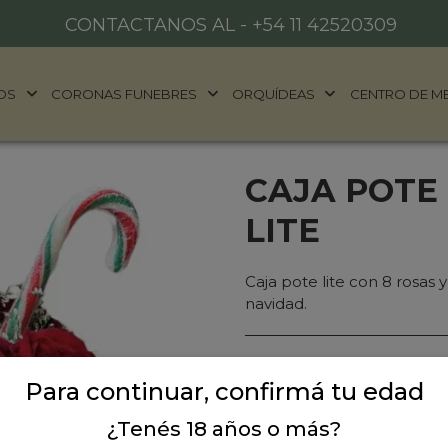
CONTACTANOS AL -
+54 11 42520309
OS
CORONAS FUNEBRES
ORQUÍDEAS
CENTRO DE M
CAJA POTE
LITE
Caja pote lite con 8 rosas 
navidad.
Precio: $ 95.000
-
$ 1
Para continuar, confirmá tu edad
Cantidad:
¿Tenés 18 años o más?