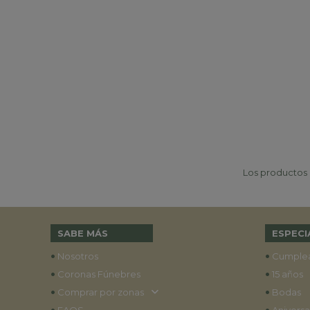
Los productos p
SABE MÁS
ESPECI
•
•
Nosotros
Cumple
•
•
Coronas Fúnebres
15 años
•
•
Comprar por zonas
Bodas
•
•