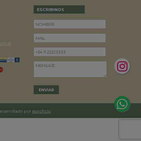
ESCRIBINOS
om.ar
desarrollado por
eproficio