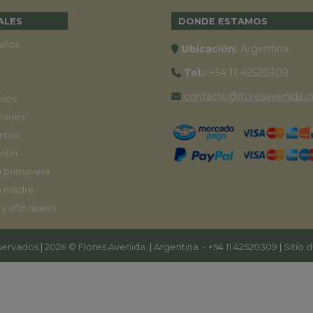
ALES
DONDE ESTAMOS
años
Ubicación:
Argentina
Tel.:
+54 11 42520309
contacto@floresavenida.c
rios
iones
ntos
ntín
a primavera
a madre
 y año nuevo
ervados | 2026 © Flores Avenida. | Argentina. -
+54 11 42520309
| Sitio 