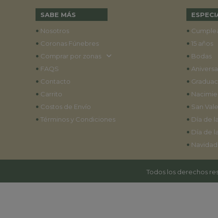
SABE MÁS
ESPECI
•
•
Nosotros
Cumple
•
•
Coronas Fúnebres
15 años
•
•
Comprar por zonas
Bodas
•
•
FAQS
Aniversa
•
•
Contacto
Graduac
•
•
Carrito
Nacimie
•
•
Costos de Envío
San Vale
•
•
Términos y Condiciones
Día de l
•
Día de l
•
Navidad
Todos los derechos res