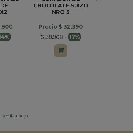
 DE
CHOCOLATE SUIZO
CLASICA
X2
NRO 3
TIE
0.500
Precio $ 32.390
Precio $
14%
$ 38.900
-
17%
$ 199.00
gen ilustrativa.