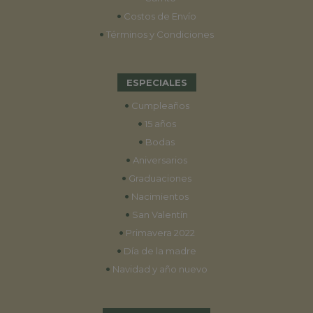
•
Costos de Envío
•
Términos y Condiciones
ESPECIALES
•
Cumpleaños
•
15 años
•
Bodas
•
Aniversarios
•
Graduaciones
•
Nacimientos
•
San Valentín
•
Primavera 2022
•
Día de la madre
•
Navidad y año nuevo