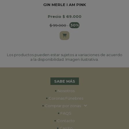
GIN MERLE I AM PINK
B
Precio $ 69.000
$ 99.000
-
30%
Los productos pueden estar sujetos a variaciones de acuerdo
a la disponibilidad. Imagen ilustrativa.
SABE MÁS
•
Nosotros
•
Coronas Fúnebres
•
Comprar por zonas
•
FAQS
•
Contacto
•
Carrito