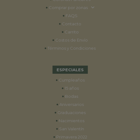
•
Comprar por zonas
•
FAQS
•
Contacto
•
Carrito
•
Costos de Envío
•
Términos y Condiciones
ESPECIALES
•
Cumpleaños
•
15 años
•
Bodas
•
Aniversarios
•
Graduaciones
•
Nacimientos
•
San Valentín
•
Primavera 2022