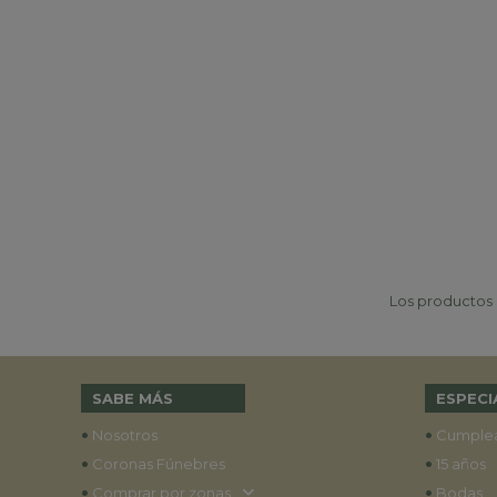
Los productos p
SABE MÁS
ESPECI
•
•
Nosotros
Cumple
•
•
Coronas Fúnebres
15 años
•
•
Comprar por zonas
Bodas