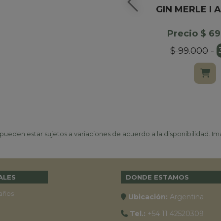
GIN MERLE I 
Precio $ 6
$ 99.000
-
ueden estar sujetos a variaciones de acuerdo a la disponibilidad. Ima
ALES
DONDE ESTAMOS
años
Ubicación:
Argentina
Tel.:
+54 11 42520309