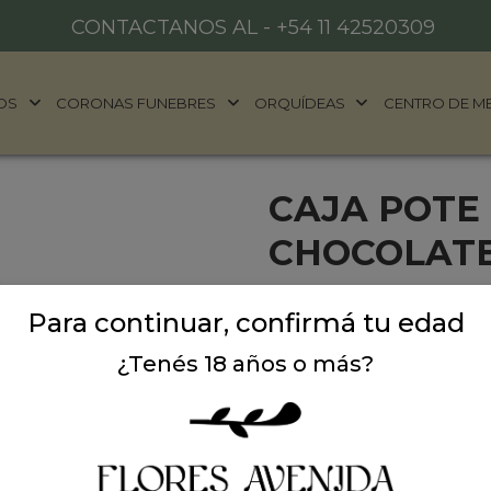
CONTACTANOS AL -
+54 11 42520309
OS
CORONAS FUNEBRES
ORQUÍDEAS
CENTRO DE M
CAJA POTE
CHOCOLATE
Pote Flores Avenida diseñad
Para continuar, confirmá tu edad
cervezas coronas 330cm y 
cualquier ocasión.
¿Tenés 18 años o más?
Precio: $ 149.000
-
$
Cantidad: