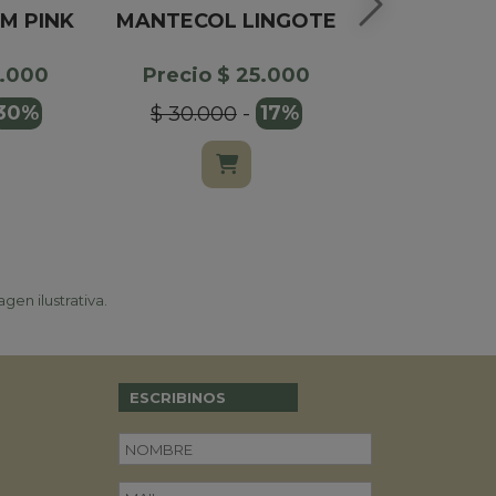
AM PINK
MANTECOL LINGOTE
BOMB
RAFFAELLO
X
9.000
Precio $ 25.000
30%
$ 30.000
-
17%
Precio $
$ 16.900
gen ilustrativa.
ESCRIBINOS