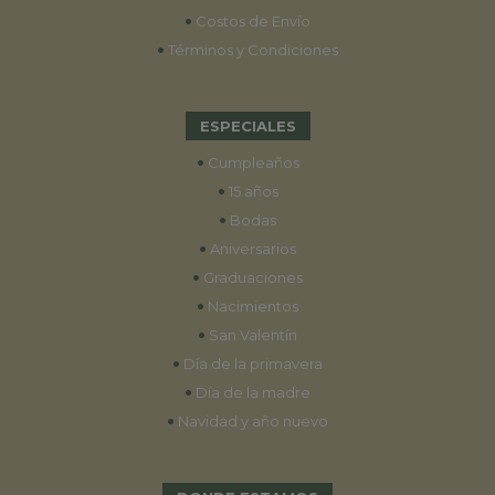
•
Costos de Envío
•
Términos y Condiciones
ESPECIALES
•
Cumpleaños
•
15 años
•
Bodas
•
Aniversarios
•
Graduaciones
•
Nacimientos
•
San Valentín
•
Día de la primavera
•
Día de la madre
•
Navidad y año nuevo