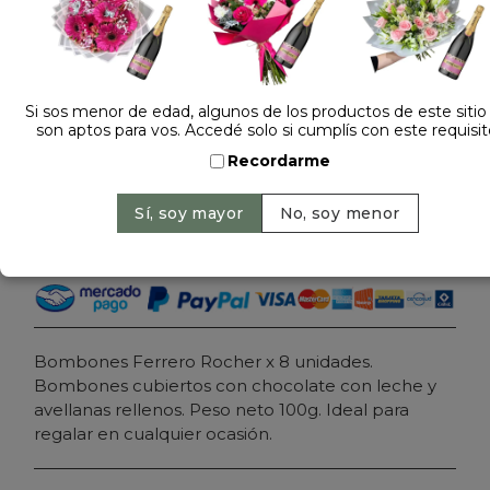
Dejá tu opinión
CAJA DE BOMBONES DE CHOCOLATE ROCHER X
8
Si sos menor de edad, algunos de los productos de este sitio
son aptos para vos. Accedé solo si cumplís con este requisit
$ 28.000
Precio: $ 18.900
-
33% OFF
Recordarme
Cantidad:
Agregar al carrito
Bombones Ferrero Rocher x 8 unidades.
Bombones cubiertos con chocolate con leche y
avellanas rellenos. Peso neto 100g. Ideal para
regalar en cualquier ocasión.