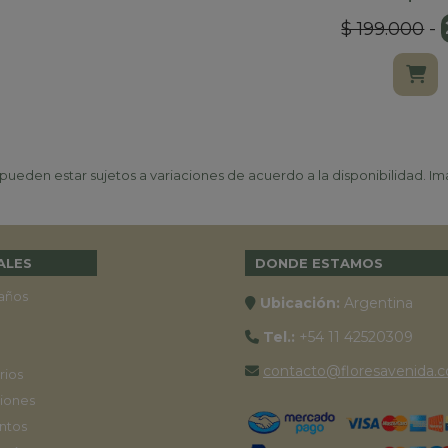
$ 199.000
-
ueden estar sujetos a variaciones de acuerdo a la disponibilidad. Ima
ALES
DONDE ESTAMOS
años
Ubicación:
Argentina
Tel.:
+54 11 42520309
contacto@floresavenida.c
rios
iones
ntos