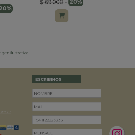
$ 69.000
-
20%
20%
$ 12.900
gen ilustrativa.
ESCRIBINOS
om.ar