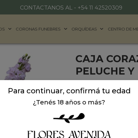
CONTACTANOS AL -
+54 11 42520309
OS
CORONAS FUNEBRES
ORQUÍDEAS
CENTRO DE M
CAJA CORA
PELUCHE Y
CAJA ROMÁNTICA CON O
Para continuar, confirmá tu edad
El detalle perfecto para c
¿Tenés 18 años o más?
de corazón, en tono rosa pa
del blanco y rosado: gerber
frescura y elegancia.
En el centro, un tierno osi
frase
“Te ♥”
, convirtiendo e