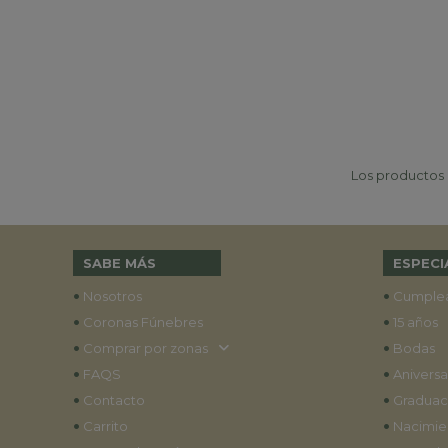
Los productos p
SABE MÁS
ESPECI
•
•
Nosotros
Cumple
•
•
Coronas Fúnebres
15 años
•
•
Comprar por zonas
Bodas
•
•
FAQS
Aniversa
•
•
Contacto
Graduac
•
•
Carrito
Nacimie