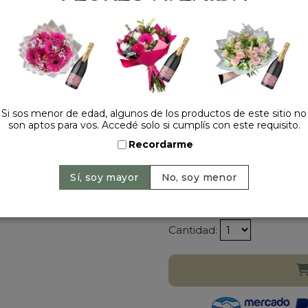
ternura y dulzura en ocasi
San Valentín o simplement
amás.
Con su estilo romántico y
emociona y queda en el r
✨ Incluye:
Caja en forma de corazón c
Flores frescas: gerberas, ro
Si sos menor de edad, algunos de los productos de este sitio no
son aptos para vos. Accedé solo si cumplís con este requisito.
Oso de peluche con corazó
📦 Envíos a todo Buenos Ai
Recordarme
🎁 Listo para regalar, con 
Precio: $ 199.000
-
$
Cantidad: