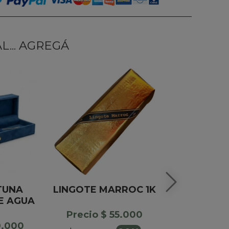
... AGREGÁ
TUNA
LINGOTE MARROC 1K
ALMENDR
IE AGUA
CHOCOLAT
Precio $ 55.000
9.000
Precio 