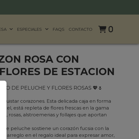
0
ESA
ESPECIALES
FAQS
CONTACTO
ZON ROSA CON
 FLORES DE ESTACION
SO DE PELUCHE Y FLORES ROSAS 💖🌷
onquistar corazones. Esta delicada caja en forma
stel, está repleta de flores frescas en la gama
as, rosas, alstroemerias y follajes que aportan
to de peluche sostiene un corazón fucsia con la
ste arreglo en el regalo ideal para expresar amor,