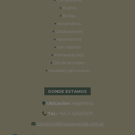
Cumpleaños
•
15 años
•
Bodas
•
Aniversarios
•
Graduaciones
•
Nacimientos
•
San Valentín
•
Primavera 2022
•
Día de la madre
•
Navidad y año nuevo
DONDE ESTAMOS
Ubicación:
Argentina
Tel.:
+54 11 42520309
contacto@floresavenida.com.ar