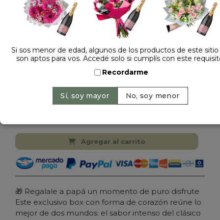
Si sos menor de edad, algunos de los productos de este sitio
son aptos para vos. Accedé solo si cumplís con este requisit
Dejá tu opinión
Recordarme
CAJA CORAZON FERRERO JACK DANIELS
$ 199.000
Precio: $ 179.000
-
Ahorrás 10%
Cantidad:
Agregar al carrito
🎁
Regalale a papá un momento de puro disfrute
Este exclusivo box con forma de corazón reúne lo
mejor de dos mundos: el sabor intenso del clásico