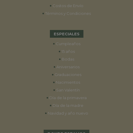
•
Costos de Envío
•
Términos y Condiciones
ESPECIALES
•
Cumpleaños
•
15 años
•
Bodas
•
Aniversarios
•
Graduaciones
•
Nacimientos
•
San Valentín
•
Día de la primavera
•
Día de la madre
•
Navidad y año nuevo