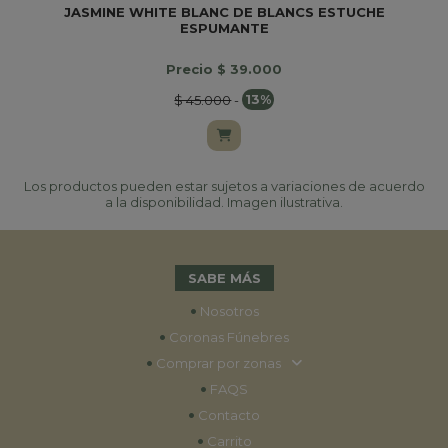
JASMINE WHITE BLANC DE BLANCS ESTUCHE
B
ESPUMANTE
Precio $ 39.000
$ 45.000
-
13%
Los productos pueden estar sujetos a variaciones de acuerdo
a la disponibilidad. Imagen ilustrativa.
SABE MÁS
•
Nosotros
•
Coronas Fúnebres
•
Comprar por zonas
•
FAQS
•
Contacto
•
Carrito