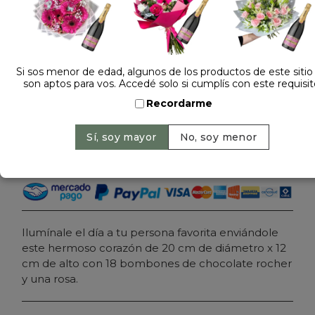
Dejá tu opinión
CAJA CORAZON CON CHOCOLATES Y ROSA
ROJA
Si sos menor de edad, algunos de los productos de este sitio
son aptos para vos. Accedé solo si cumplís con este requisit
$ 129.000
Precio: $ 109.000
-
Ahorrás 16%
Recordarme
Cantidad:
Agregar al carrito
Ilumínale el día a tu persona favorita enviándole
este hermoso corazón de 20 cm de diámetro x 12
cm de alto con 18 bombones de chocolate rocher
y una rosa.