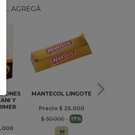
... AGREGÁ
MBONES
MANTECOL LINGOTE
TABL
ANI Y
CHOC
RIMER
LATTECH
Precio $ 25.000
$ 30.000
-
17%
Precio 
4.000
$ 9.900