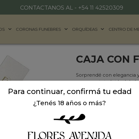
CONTACTANOS AL -
+54 11 42520309
OS
CORONAS FUNEBRES
ORQUÍDEAS
CENTRO DE M
CAJA CON 
Sorprendé con elegancia y 
en una caja individual de lu
para alegrar cualquier mom
Para continuar, confirmá tu edad
sorpresa, eventos corpora
¿Tenés 18 años o más?
en vos”.
Sin Stock