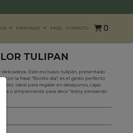
0
ESA
ESPECIALES
FAQS
CONTACTO
FLOR TULIPAN
delicadeza. Este exclusivo tulipán, presentado
jo con la frase "Bonito día", es el gesto perfecto
ento. Ideal para regalar en desayunos, cajas
tivos o simplemente para decir “estoy pensando