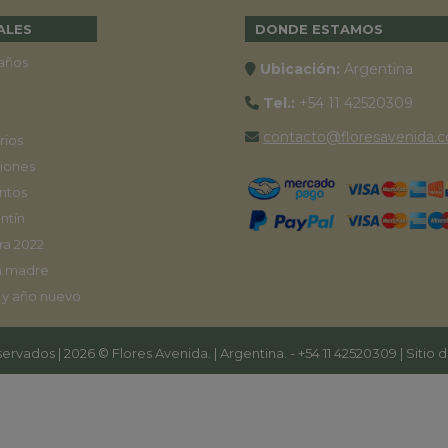
ALES
DONDE ESTAMOS
años
Ubicación:
Argentina
Tel.:
+54 11 42520309
contacto@floresavenida.c
rios
iones
ntos
ntín
ra 2022
a madre
 y año nuevo
ervados | 2026 © Flores Avenida. | Argentina. -
+54 11 42520309
| Sitio 