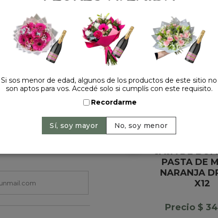
HACELO ESPECIAL
Si sos menor de edad, algunos de los productos de este sitio no
son aptos para vos. Accedé solo si cumplís con este requisito.
Recordarme
CAJA DE BO
PASTA DE M
NARANJA D
X12
Precio $ 3