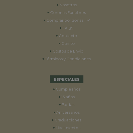
•
Nosotros
•
Coronas Fúnebres
•
Comprar por zonas
•
FAQS
•
Contacto
•
Carrito
•
Costos de Envío
•
Términos y Condiciones
ESPECIALES
•
Cumpleaños
•
15 años
•
Bodas
•
Aniversarios
•
Graduaciones
•
Nacimientos