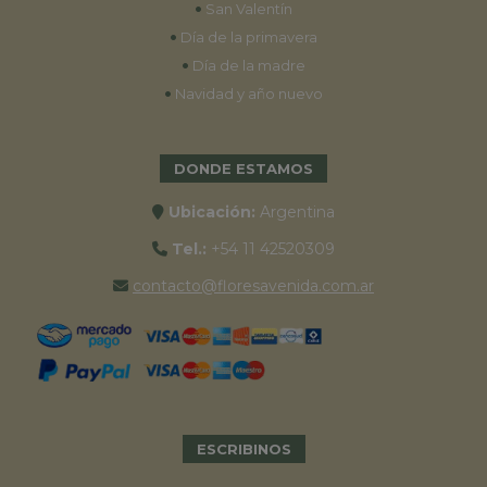
•
San Valentín
•
Día de la primavera
•
Día de la madre
•
Navidad y año nuevo
DONDE ESTAMOS
Ubicación:
Argentina
Tel.:
+54 11 42520309
contacto@floresavenida.com.ar
ESCRIBINOS