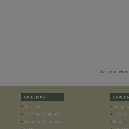
Los productos p
SABE MÁS
ESPECI
•
•
Nosotros
Cumple
•
•
Coronas Fúnebres
15 años
•
•
Comprar por zonas
Bodas
•
•