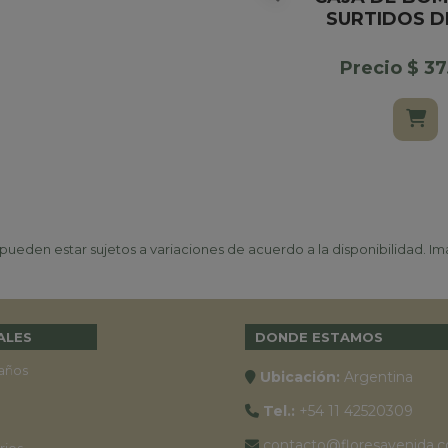
SURTIDOS D
Precio $ 3
ueden estar sujetos a variaciones de acuerdo a la disponibilidad. Ima
ALES
DONDE ESTAMOS
años
Ubicación:
Argentina
Tel.:
+54 11 42520309
contacto@floresavenida.c