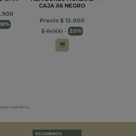
CAJA X6 NEGRO
X1
0.900
Precio $ 12.000
Precio $
18%
$ 15.000
-
20%
$ 20.00
gen ilustrativa.
ESCRIBINOS