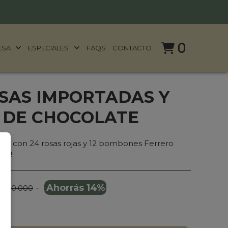
0
ESA
ESPECIALES
FAQS
CONTACTO
OSAS IMPORTADAS Y
 DE CHOCOLATE
da con 24 rosas rojas y 12 bombones Ferrero
r!!!
-
Ahorrás 14%
 350.000