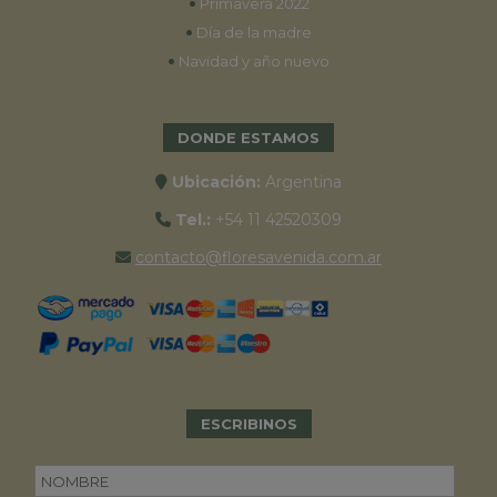
•
Primavera 2022
•
Día de la madre
•
Navidad y año nuevo
DONDE ESTAMOS
Ubicación:
Argentina
Tel.:
+54 11 42520309
contacto@floresavenida.com.ar
ESCRIBINOS