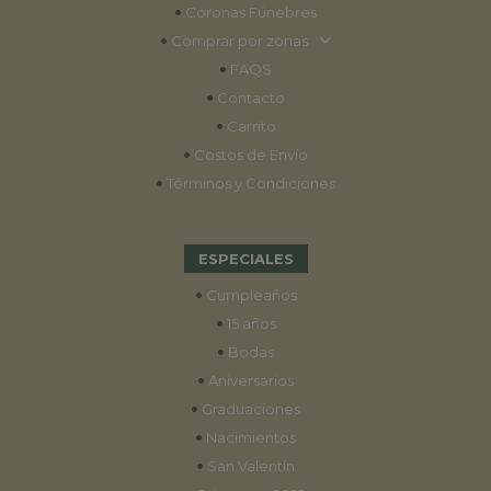
•
Coronas Fúnebres
•
Comprar por zonas
•
FAQS
•
Contacto
•
Carrito
•
Costos de Envío
•
Términos y Condiciones
ESPECIALES
•
Cumpleaños
•
15 años
•
Bodas
•
Aniversarios
•
Graduaciones
•
Nacimientos
•
San Valentín