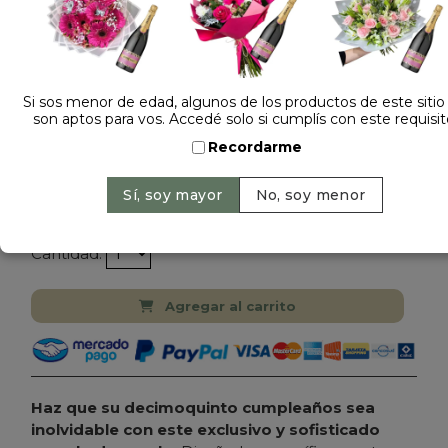
Si sos menor de edad, algunos de los productos de este sitio
son aptos para vos. Accedé solo si cumplís con este requisit
Dejá tu opinión
Recordarme
CAJA 15 AÑOS CON ROSAS IMPORTADAS Y
BOMBONES ROCHER
$ 260.000
Precio: $ 230.000
-
12% OFF
Cantidad:
Agregar al carrito
Haz que su decimoquinto cumpleaños sea
inolvidable con este exclusivo y sofisticado