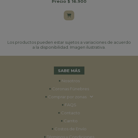
Precio $ 16.900
Los productos pueden estar sujetos a variaciones de acuerdo
a la disponibilidad. Imagen ilustrativa.
SABE MÁS
•
Nosotros
•
Coronas Fúnebres
•
Comprar por zonas
•
FAQS
•
Contacto
•
Carrito
•
Costos de Envío
•
Términos y Condiciones