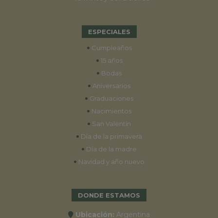
ESPECIALES
•
Cumpleaños
•
15 años
•
Bodas
•
Aniversarios
•
Graduaciones
•
Nacimientos
•
San Valentín
•
Día de la primavera
•
Día de la madre
•
Navidad y año nuevo
DONDE ESTAMOS
Ubicación:
Argentina