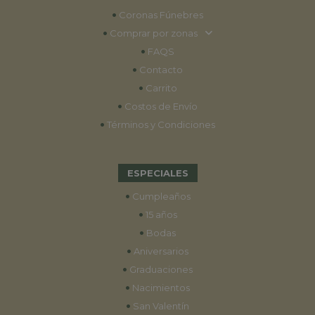
•
Coronas Fúnebres
•
Comprar por zonas
•
FAQS
•
Contacto
•
Carrito
•
Costos de Envío
•
Términos y Condiciones
ESPECIALES
•
Cumpleaños
•
15 años
•
Bodas
•
Aniversarios
•
Graduaciones
•
Nacimientos
•
San Valentín