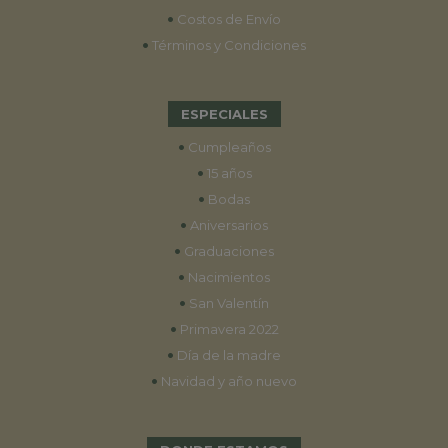
•
Costos de Envío
•
Términos y Condiciones
ESPECIALES
•
Cumpleaños
•
15 años
•
Bodas
•
Aniversarios
•
Graduaciones
•
Nacimientos
•
San Valentín
•
Primavera 2022
•
Día de la madre
•
Navidad y año nuevo