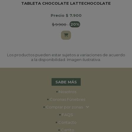
TABLETA CHOCOLATE LATTECHOCOLATE
Precio $ 7.900
$ 9.900
-
20%
Los productos pueden estar sujetos a variaciones de acuerdo
a la disponibilidad. Imagen ilustrativa.
SABE MÁS
•
Nosotros
•
Coronas Fúnebres
•
Comprar por zonas
•
FAQS
•
Contacto
•
Carrito