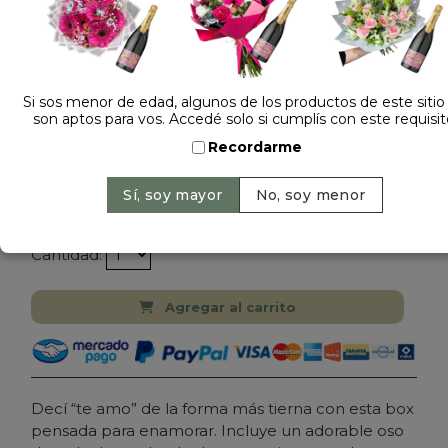
Si sos menor de edad, algunos de los productos de este sitio
son aptos para vos. Accedé solo si cumplís con este requisit
Dejá tu opinión
Recordarme
BOX TE AMO CON PELUCHES Y ROSAS
$ 179.000
Precio: $ 159.000
-
11% OFF
Cantidad:
Agregar al carrito
Decí “te amo” de la forma más tierna con esta box
pensada para enamorar. Incluye un adorable oso