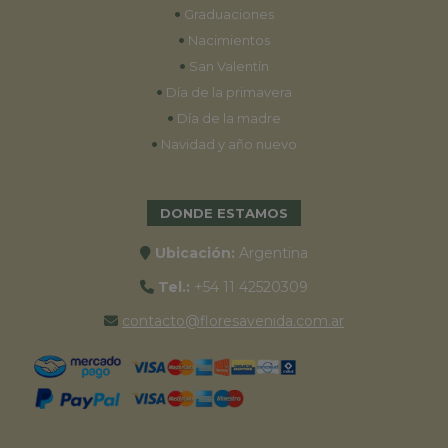
•
Graduaciones
•
Nacimientos
•
San Valentín
•
Día de la primavera
•
Día de la madre
•
Navidad y año nuevo
DONDE ESTAMOS
Ubicación:
Argentina
Tel.:
+54 11 42520309
contacto@floresavenida.com.ar