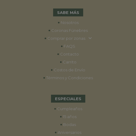
SABE MÁS
•
Nosotros
•
Coronas Fúnebres
•
Comprar por zonas
•
FAQS
•
Contacto
•
Carrito
•
Costos de Envío
•
Términos y Condiciones
ESPECIALES
•
Cumpleaños
•
15 años
•
Bodas
•
Aniversarios