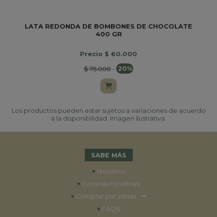
LATA REDONDA DE BOMBONES DE CHOCOLATE
400 GR
Precio $ 60.000
$ 75.000
-
20%
Los productos pueden estar sujetos a variaciones de acuerdo
a la disponibilidad. Imagen ilustrativa.
SABE MÁS
•
Nosotros
•
Coronas Fúnebres
•
Comprar por zonas
•
FAQS