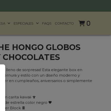
0
ESA
ESPECIALES
FAQS
CONTACTO
HE HONGO GLOBOS
Y CHOCOLATES
ido y lleno de sorpresas! Esta elegante box en
a ternura y estilo con un diseño moderno y
render en cumpleaños, aniversarios o simplemente
on carita kawaii 🍄
a de estrella color negro 🖤
Cofler Block 🍫