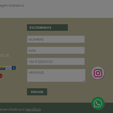
gen ilustrativa.
ESCRIBINOS
om.ar
desarrollado por
eproficio