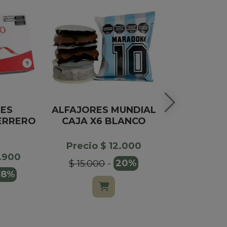
ES
ALFAJORES MUNDIAL
BOMB
ERRERO
CAJA X6 BLANCO
HEXA
FELF
CHOCOL
Precio $ 12.000
CA
3.900
$ 15.000
-
20%
18%
Precio $