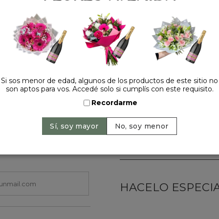
Caja decorativa negra con 
💥
Perfecto para fans de lo
impacto visual.
📍
Entregas personalizadas
Precio: $ 89.000
-
$ 
Si sos menor de edad, algunos de los productos de este sitio no
Cantidad:
son aptos para vos. Accedé solo si cumplís con este requisito.
Recordarme
HACELO ESPECIAL