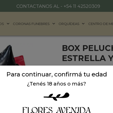
CONTACTANOS AL -
+54 11 42520309
OS
CORONAS FUNEBRES
ORQUÍDEAS
CENTRO DE M
BOX PELUC
ESTRELLA 
¡Un regalo original, divert
Para continuar, confirmá tu edad
tonos negro y rojo combin
vibrante. Ideal para sorp
¿Tenés 18 años o más?
para demostrar cariño.
✨
Incluye:
1 adorable peluche hongo c
3 globos metálicos en form
Snacks dulces: alfajores y 