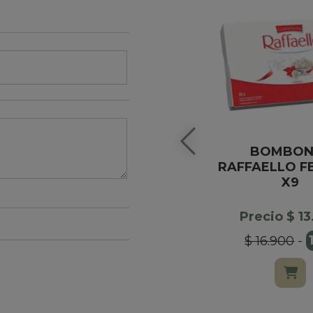
BOMBON
RAFFAELLO F
X9
Precio $ 1
$ 16.900
-