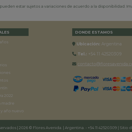
ueden estar sujetos a variaciones de acuerdo a la disponibilidad. Ima
ALES
DONDE ESTAMOS
años
Ubicación:
Argentina
Tel.:
+54 11 42520309
contacto@floresavenida.c
rios
iones
ntos
ntín
ra 2022
a madre
 y año nuevo
ervados | 2026 © Flores Avenida. | Argentina. -
+54 11 42520309
| Sitio 