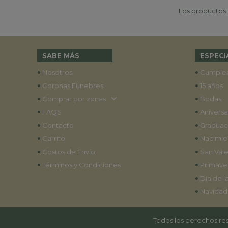
Los productos p
SABE MÁS
ESPECI
•
•
Nosotros
Cumple
•
•
Coronas Fúnebres
15 años
•
•
Comprar por zonas
Bodas
•
•
FAQS
Aniversa
•
•
Contacto
Graduac
•
•
Carrito
Nacimie
•
•
Costos de Envío
San Vale
•
•
Términos y Condiciones
Primave
•
Día de l
•
Navidad
Todos los derechos res