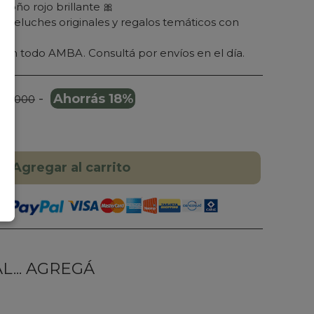
moño rojo brillante 🎀
s peluches originales y regalos temáticos con
 en todo AMBA. Consultá por envíos en el día.
-
Ahorrás 18%
109.000
Agregar al carrito
... AGREGÁ