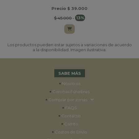
Precio $ 39.000
$ 45.000
-
13%
Los productos pueden estar sujetos a variaciones de acuerdo
a la disponibilidad. Imagen ilustrativa.
SABE MÁS
•
Nosotros
•
Coronas Fúnebres
•
Comprar por zonas
•
FAQS
•
Contacto
•
Carrito
•
Costos de Envío