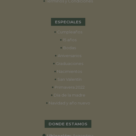
•
Términos y Condiciones
ESPECIALES
•
Cumpleaños
•
15 años
•
Bodas
•
Aniversarios
•
Graduaciones
•
Nacimientos
•
San Valentín
•
Primavera 2022
•
Día de la madre
•
Navidad y año nuevo
DONDE ESTAMOS