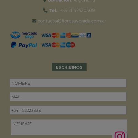
Ubicación:
Argentina
Tel.:
+54 11 42520309
contacto@floresavenida.com.ar
ESCRIBINOS