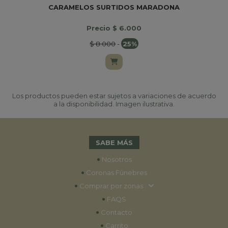
CARAMELOS SURTIDOS MARADONA
Precio $ 6.000
$ 8.000
-
25%
Los productos pueden estar sujetos a variaciones de acuerdo
a la disponibilidad. Imagen ilustrativa.
SABE MÁS
•
Nosotros
•
Coronas Fúnebres
•
Comprar por zonas
•
FAQS
•
Contacto
•
Carrito