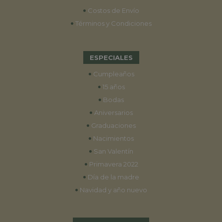
•
Costos de Envío
•
Términos y Condiciones
ESPECIALES
•
Cumpleaños
•
15 años
•
Bodas
•
Aniversarios
•
Graduaciones
•
Nacimientos
•
San Valentín
•
Primavera 2022
•
Día de la madre
•
Navidad y año nuevo