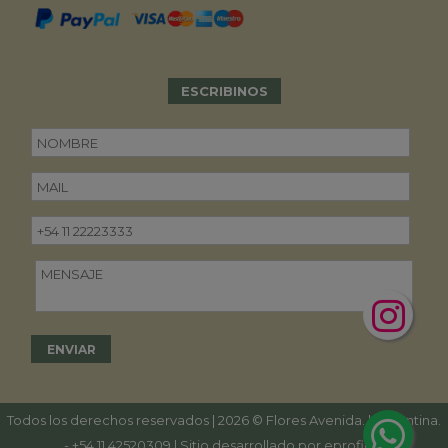
ESCRIBINOS
Todos los derechos reservados | 2026 © Flores Avenida. | Argentina.
-
+54 11 42520309
| Sitio desarrollado por
eproficio