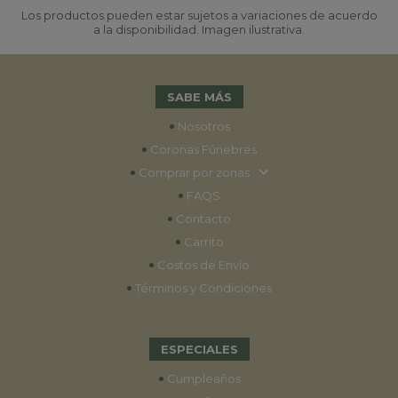
Los productos pueden estar sujetos a variaciones de acuerdo
a la disponibilidad. Imagen ilustrativa.
SABE MÁS
•
Nosotros
•
Coronas Fúnebres
•
Comprar por zonas
•
FAQS
•
Contacto
•
Carrito
•
Costos de Envío
•
Términos y Condiciones
ESPECIALES
•
Cumpleaños