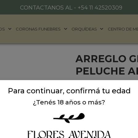
CONTACTANOS AL -
+54 11 42520309
OS
CORONAS FUNEBRES
ORQUÍDEAS
CENTRO DE M
ARREGLO G
PELUCHE 
Un regalo distinto, elegan
Para continuar, confirmá tu edad
globo burbuja con confetti
satén como si fuera un glo
¿Tenés 18 años o más?
peluche marrón, todo pre
Ideal para sorprender en 
decir “te quiero” con estilo.
🧸
Peluche suave de alta c
🎉
Globo burbuja con confet