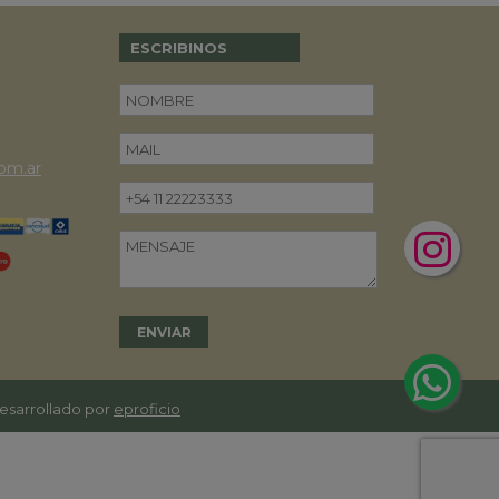
ESCRIBINOS
om.ar
desarrollado por
eproficio