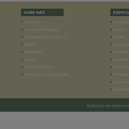
SABE MÁS
ESPECI
•
•
Nosotros
Cumple
•
•
Coronas Fúnebres
15 años
•
•
Comprar por zonas
Bodas
•
•
FAQS
Aniversa
•
•
Contacto
Graduac
•
•
Carrito
Nacimie
•
•
Costos de Envío
San Vale
•
•
Términos y Condiciones
Primave
•
Día de l
•
Navidad
Todos los derechos res