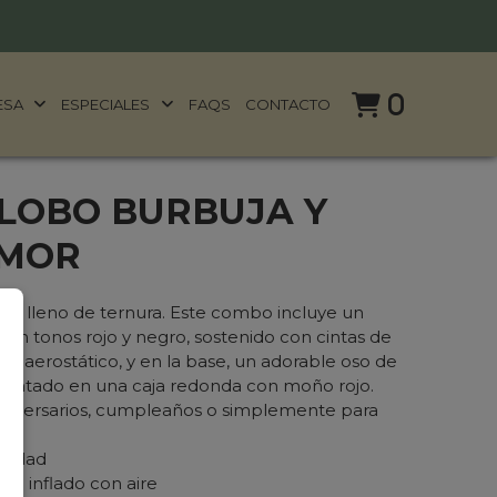
0
ESA
ESPECIALES
FAQS
CONTACTO
LOBO BURBUJA Y
AMOR
te y lleno de ternura. Este combo incluye un
 en tonos rojo y negro, sostenido con cintas de
bo aerostático, y en la base, un adorable oso de
sentado en una caja redonda con moño rojo.
aniversarios, cumpleaños o simplemente para
alidad
ti inflado con aire