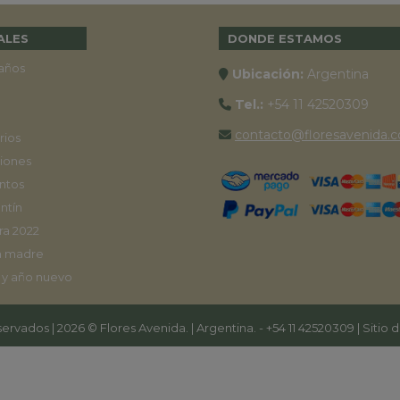
ALES
DONDE ESTAMOS
años
Ubicación:
Argentina
Tel.:
+54 11 42520309
contacto@floresavenida.c
rios
iones
ntos
ntín
ra 2022
a madre
 y año nuevo
ervados | 2026 © Flores Avenida. | Argentina. -
+54 11 42520309
| Sitio 