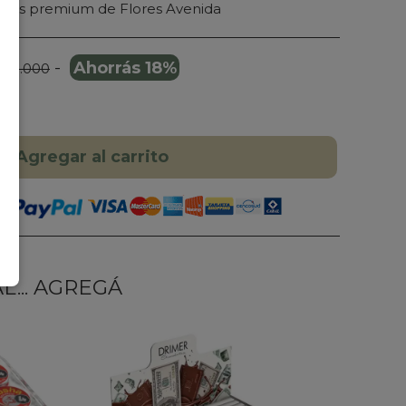
alles premium de Flores Avenida
-
Ahorrás 18%
169.000
Agregar al carrito
... AGREGÁ