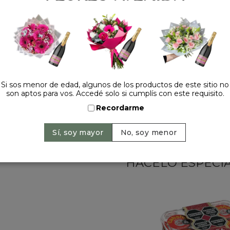
🎀
Caja decorativa con det
Precio: $ 139.000
-
$ 
Cantidad:
Si sos menor de edad, algunos de los productos de este sitio no
son aptos para vos. Accedé solo si cumplís con este requisito.
Recordarme
HACELO ESPECIAL