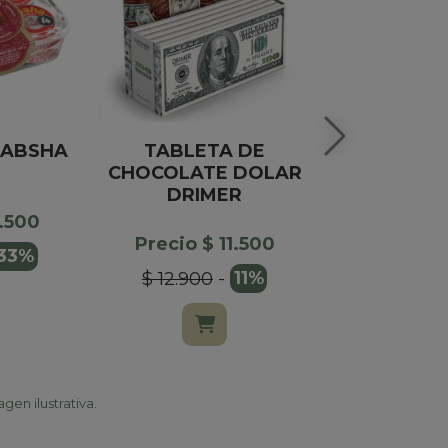
CABSHA
TABLETA DE
CARA
CHOCOLATE DOLAR
SURT
DRIMER
MARA
3.500
Precio $ 11.500
Precio 
33%
$ 12.900
-
11%
$ 8.000
gen ilustrativa.