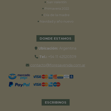
•
San Valentín
•
Primavera 2022
•
Día de la madre
•
Navidad y año nuevo
DONDE ESTAMOS
Ubicación:
Argentina
Tel.:
+54 11 42520309
contacto@floresavenida.com.ar
ESCRIBINOS