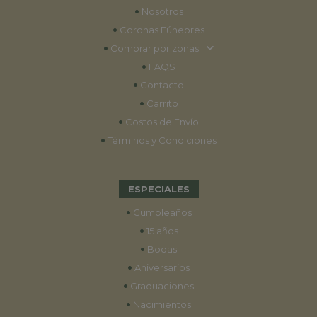
•
Nosotros
•
Coronas Fúnebres
•
Comprar por zonas
•
FAQS
•
Contacto
•
Carrito
•
Costos de Envío
•
Términos y Condiciones
ESPECIALES
•
Cumpleaños
•
15 años
•
Bodas
•
Aniversarios
•
Graduaciones
•
Nacimientos