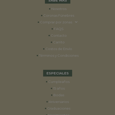
SABE MÁS
•
Nosotros
•
Coronas Fúnebres
•
Comprar por zonas
•
FAQS
•
Contacto
•
Carrito
•
Costos de Envío
•
Términos y Condiciones
ESPECIALES
•
Cumpleaños
•
15 años
•
Bodas
•
Aniversarios
•
Graduaciones
•