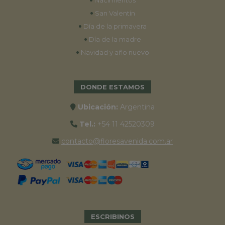
Nacimientos
•
San Valentín
•
Día de la primavera
•
Día de la madre
•
Navidad y año nuevo
DONDE ESTAMOS
Ubicación:
Argentina
Tel.:
+54 11 42520309
contacto@floresavenida.com.ar
ESCRIBINOS