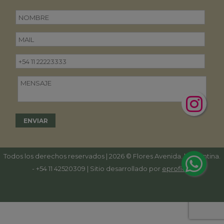
Todos los derechos reservados | 2026 © Flores Avenida. | Argentina.
-
+54 11 42520309
| Sitio desarrollado por
eproficio