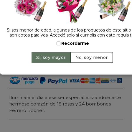
Dejá tu opinión
ARREGLO FLORAL CORAZON DE 18 ROSAS Y
CHOCOLATES ROCHER OASIS XL
Si sos menor de edad, algunos de los productos de este sitio
son aptos para vos. Accedé solo si cumplís con este requisit
$ 399.000
Precio: $ 325.000
-
Ahorrás 19%
Recordarme
Cantidad:
Agregar al carrito
Ilumínale el día a ese ser especial enviándole este
hermoso corazón de 18 rosas y 24 bombones
Ferrero Rocher.