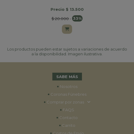
Precio $ 13.500
$ 20.000
-
33%
Los productos pueden estar sujetos a variaciones de acuerdo
a la disponibilidad. Imagen ilustrativa.
SABE MÁS
•
Nosotros
•
Coronas Fúnebres
•
Comprar por zonas
•
FAQS
•
Contacto
•
Carrito
•
Costos de Envío