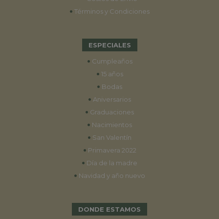
•
Términos y Condiciones
ESPECIALES
•
Cumpleaños
•
15 años
•
Bodas
•
Aniversarios
•
Graduaciones
•
Nacimientos
•
San Valentín
•
Primavera 2022
•
Día de la madre
•
Navidad y año nuevo
DONDE ESTAMOS