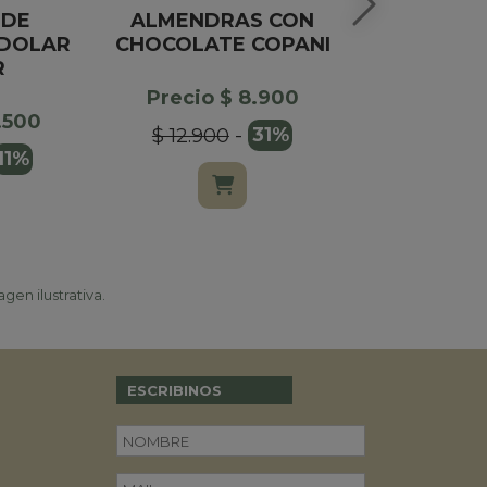
 DE
ALMENDRAS CON
BOMBONE
DOLAR
CHOCOLATE COPANI
X1
R
Precio $ 8.900
Precio $
1.500
$ 12.900
-
31%
$ 20.00
11%
gen ilustrativa.
ESCRIBINOS