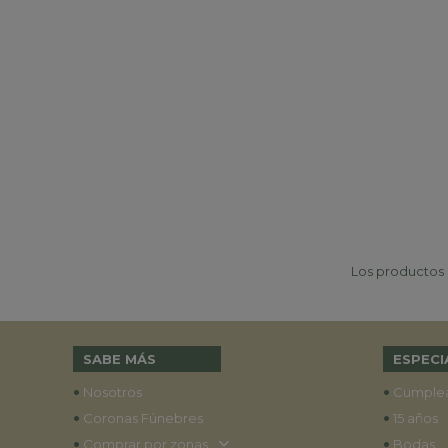
Los productos p
SABE MÁS
ESPECI
•
•
Nosotros
Cumple
•
•
Coronas Fúnebres
15 años
•
•
Comprar por zonas
Bodas