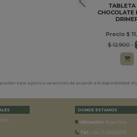
TABLETA
CHOCOLATE 
DRIME
Precio $ 1
$ 12.900
-
ueden estar sujetos a variaciones de acuerdo a la disponibilidad. Ima
ALES
DONDE ESTAMOS
años
Ubicación:
Argentina
Tel.:
+54 11 42520309