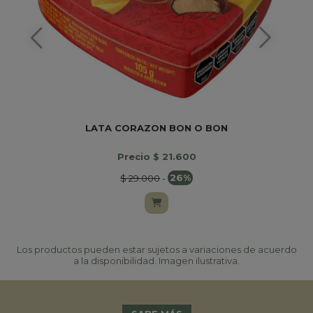
LATA CORAZON BON O BON
B
Precio $ 21.600
$ 29.000
-
26%
Los productos pueden estar sujetos a variaciones de acuerdo
a la disponibilidad. Imagen ilustrativa.