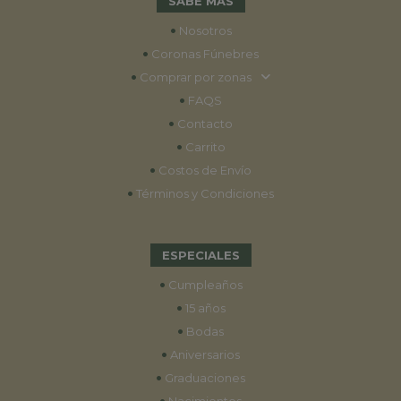
SABE MÁS
•
Nosotros
•
Coronas Fúnebres
•
Comprar por zonas
•
FAQS
•
Contacto
•
Carrito
•
Costos de Envío
•
Términos y Condiciones
ESPECIALES
•
Cumpleaños
•
15 años
•
Bodas
•
Aniversarios
•
Graduaciones
•