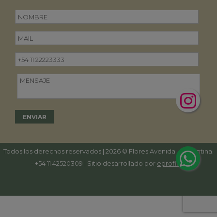
Todos los derechos reservados | 2026 © Flores Avenida. | Argentina.
-
+54 11 42520309
| Sitio desarrollado por
eproficio