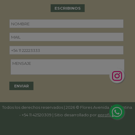
ESCRIBINOS
Todos los derechos reservados | 2026 © Flores Avenida. | Argentina.
-
+54 11 42520309
| Sitio desarrollado por
eproficio