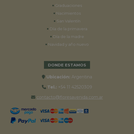
•
Graduaciones
•
Nacimientos
•
San Valentín
•
Día de la primavera
•
Día de la madre
•
Navidad y año nuevo
DONDE ESTAMOS
Ubicación:
Argentina
Tel.:
+54 11 42520309
contacto@floresavenida.com.ar