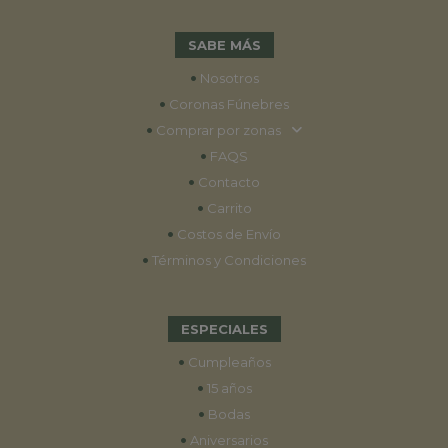
SABE MÁS
•
Nosotros
•
Coronas Fúnebres
•
Comprar por zonas
•
FAQS
•
Contacto
•
Carrito
•
Costos de Envío
•
Términos y Condiciones
ESPECIALES
•
Cumpleaños
•
15 años
•
Bodas
•
Aniversarios