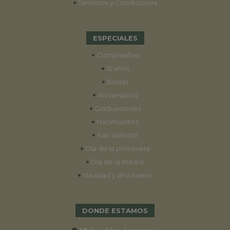
•
Términos y Condiciones
ESPECIALES
•
Cumpleaños
•
15 años
•
Bodas
•
Aniversarios
•
Graduaciones
•
Nacimientos
•
San Valentín
•
Día de la primavera
•
Día de la madre
•
Navidad y año nuevo
DONDE ESTAMOS