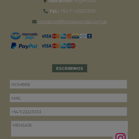
Ubicación:
Argentina
Tel.:
+54 11 42520309
contacto@floresavenida.com.ar
ESCRIBINOS