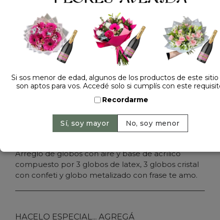
Dejá tu opinión
ARREGLO DE GLOBOS TE AMO
$ 69.000
Precio: $ 59.000
-
14% OFF
Cantidad:
Si sos menor de edad, algunos de los productos de este sitio
son aptos para vos. Accedé solo si cumplís con este requisit
Recordarme
Agregar al carrito
Arreglo de globos con aire y base de acrílico
compuesto por 3 globos de latex, 3 globos cristal
con confeti y globo metalizado con frase te amo.
HACELO ESPECIAL... AGREGÁ