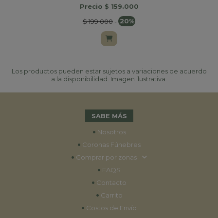
Precio $ 159.000
$ 199.000
-
20%
Los productos pueden estar sujetos a variaciones de acuerdo
a la disponibilidad. Imagen ilustrativa.
SABE MÁS
•
Nosotros
•
Coronas Fúnebres
•
Comprar por zonas
•
FAQS
•
Contacto
•
Carrito
•
Costos de Envío