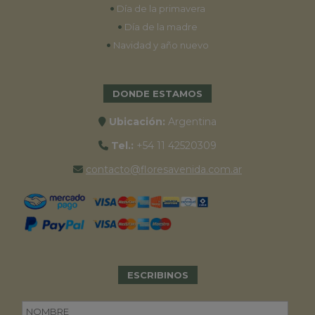
•
Día de la primavera
•
Día de la madre
•
Navidad y año nuevo
DONDE ESTAMOS
Ubicación:
Argentina
Tel.:
+54 11 42520309
contacto@floresavenida.com.ar
ESCRIBINOS