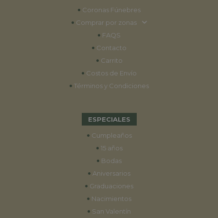
•
Coronas Fúnebres
•
Comprar por zonas
•
FAQS
•
Contacto
•
Carrito
•
Costos de Envío
•
Términos y Condiciones
ESPECIALES
•
Cumpleaños
•
15 años
•
Bodas
•
Aniversarios
•
Graduaciones
•
Nacimientos
•
San Valentín