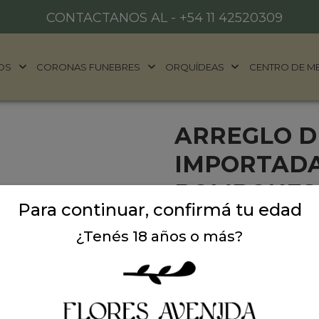
CONTACTANOS AL -
+54 11 42520309
OS
CORONAS FUNEBRES
ORQUÍDEAS
CENTRO DE M
ARREGLO D
IMPORTADA
BOMBONES 
Para continuar, confirmá tu edad
ilumínale el día a ese ser
¿Tenés 18 años o más?
flores rosa importadas de
bombones ferrero rocher. 
Precio: $ 223.500
-
$