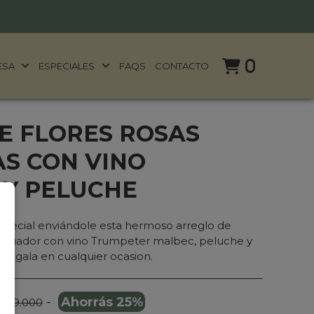
0
ESA
ESPECIALES
FAQS
CONTACTO
E FLORES ROSAS
S CON VINO
Y PELUCHE
 especial enviándole esta hermoso arreglo de
 Ecuador con vino Trumpeter malbec, peluche y
Regala en cualquier ocasion.
-
Ahorrás 25%
 299.000