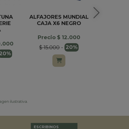
TUNA
ALFAJORES MUNDIAL
ESPU
ERIE
CAJA X6 NEGRO
SALENTE
A
NATUR
ESTU
Precio $ 12.000
9.000
$ 15.000
-
20%
Precio $
20%
$ 37.000
gen ilustrativa.
ESCRIBINOS