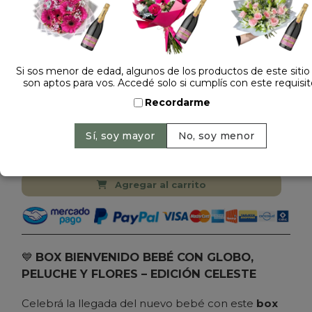
1 opinión +
Dejá tu opinión
Si sos menor de edad, algunos de los productos de este sitio
ARREGLO DE FLORES DE ESTACION Y GLOBO
son aptos para vos. Accedé solo si cumplís con este requisit
CON PELUCHE CELESTE
Recordarme
$ 179.000
Precio: $ 159.000
-
11% OFF
Cantidad:
Agregar al carrito
💙
BOX BIENVENIDO BEBÉ CON GLOBO,
PELUCHE Y FLORES – EDICIÓN CELESTE
Celebrá la llegada del nuevo bebé con este
box