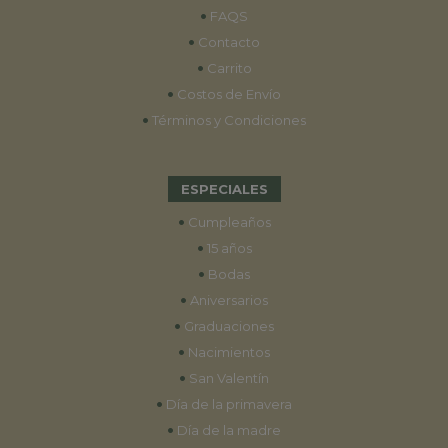
•
FAQS
•
Contacto
•
Carrito
•
Costos de Envío
•
Términos y Condiciones
ESPECIALES
•
Cumpleaños
•
15 años
•
Bodas
•
Aniversarios
•
Graduaciones
•
Nacimientos
•
San Valentín
•
Día de la primavera
•
Día de la madre