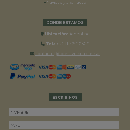
•
Navidad y año nuevo
DONDE ESTAMOS
Ubicación:
Argentina
Tel.:
+54 11 42520309
contacto@floresavenida.com.ar
ESCRIBINOS