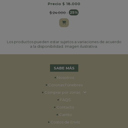
Precio $ 18.000
$ 24.000
-
25%
Los productos pueden estar sujetos a variaciones de acuerdo
a la disponibilidad. Imagen ilustrativa.
SABE MÁS
•
Nosotros
•
Coronas Fúnebres
•
Comprar por zonas
•
FAQS
•
Contacto
•
Carrito
•
Costos de Envío