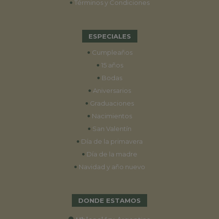
•
Términos y Condiciones
ESPECIALES
•
Cumpleaños
•
15 años
•
Bodas
•
Aniversarios
•
Graduaciones
•
Nacimientos
•
San Valentín
•
Día de la primavera
•
Día de la madre
•
Navidad y año nuevo
DONDE ESTAMOS