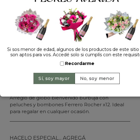
Dejá tu opinión
ARREGLO BURBUJA BIENVENIDO
$ 159.000
Precio: $ 139.000
-
13% OFF
Cantidad:
Si sos menor de edad, algunos de los productos de este sitio
son aptos para vos. Accedé solo si cumplís con este requisit
Recordarme
Agregar al carrito
Arreglo de globo bienvenido burbuja con
peluches y bombones Ferrero Rocher x12. Ideal
para regalar en cualquier ocasión.
HACELO ESPECIAL... AGREGÁ