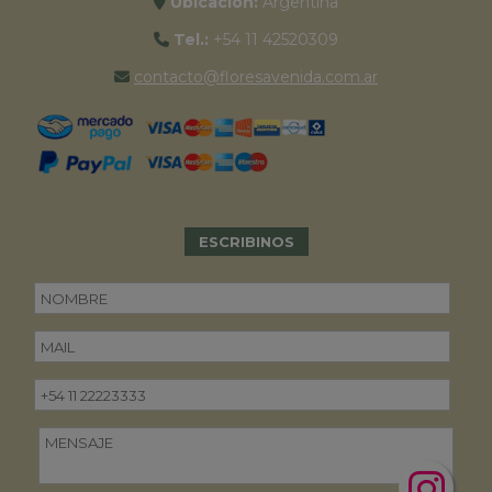
Ubicación:
Argentina
Tel.:
+54 11 42520309
contacto@floresavenida.com.ar
ESCRIBINOS