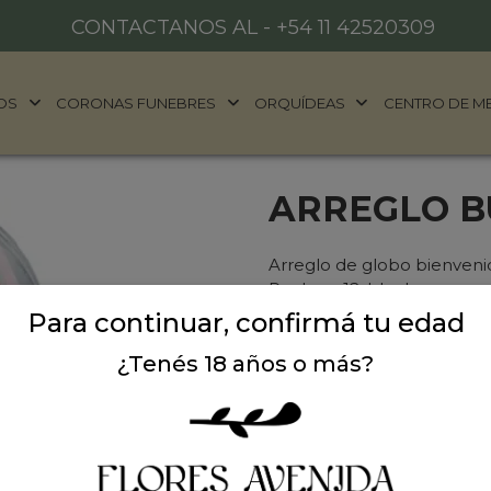
CONTACTANOS AL -
+54 11 42520309
OS
CORONAS FUNEBRES
ORQUÍDEAS
CENTRO DE M
ARREGLO B
Arreglo de globo bienven
Rocher x12. Ideal para rega
Para continuar, confirmá tu edad
Precio: $ 139.000
-
$ 
¿Tenés 18 años o más?
Cantidad: