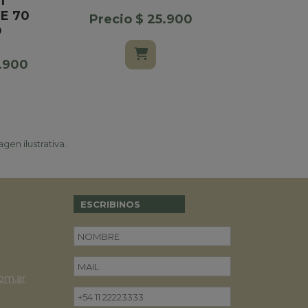
T
NARANJA
E 70
X1
Precio $ 25.900
O
Precio $
1.900
gen ilustrativa.
ESCRIBINOS
om.ar