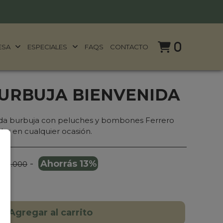
0
ESA
ESPECIALES
FAQS
CONTACTO
URBUJA BIENVENIDA
ida burbuja con peluches y bombones Ferrero
lar en cualquier ocasión.
-
Ahorrás 13%
159.000
Agregar al carrito