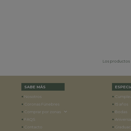
Los productos p
SABE MÁS
ESPECI
•
•
Nosotros
Cumple
•
•
Coronas Fúnebres
15 años
•
•
Comprar por zonas
Bodas
•
•
FAQS
Aniversa
•
•
Contacto
Graduac