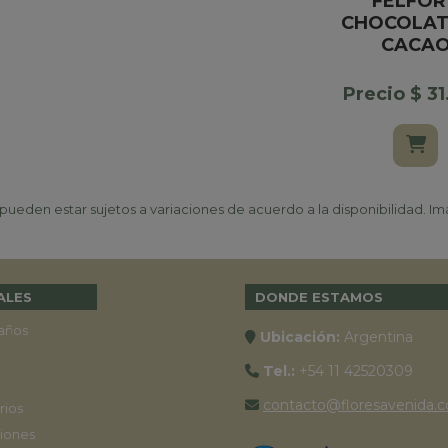
FELFOR
CHOCOLAT
CACA
Precio $ 3
ueden estar sujetos a variaciones de acuerdo a la disponibilidad. Ima
ALES
DONDE ESTAMOS
años
Ubicación:
Argentina
Tel.:
+54 11 42520309
contacto@floresavenida.c
rios
iones