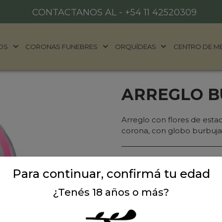
CONTACTANOS AL -
+54 11 42520309
OS
CORONAS FUNEBRES
ORQUÍDEAS
CENTRO DE M
ARREGLO B
Arreglo con flores de esta
corona, con globo burbuja y
Precio: $ 159.000
-
$ 
Para continuar, confirmá tu edad
Cantidad:
¿Tenés 18 años o más?