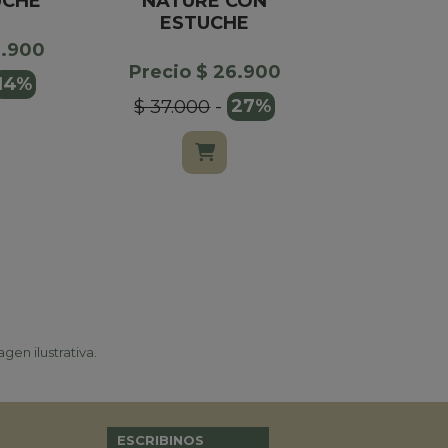
UCHE
NATURE CON
FELF
ESTUCHE
CHOCOL
CA
4.900
Precio $ 26.900
14%
Precio $
$ 37.000
-
27%
gen ilustrativa.
ESCRIBINOS