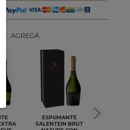
... AGREGÁ
NTE
ESPUMANTE
BOMB
EXTRA
SALENTEIN BRUT
HEXA