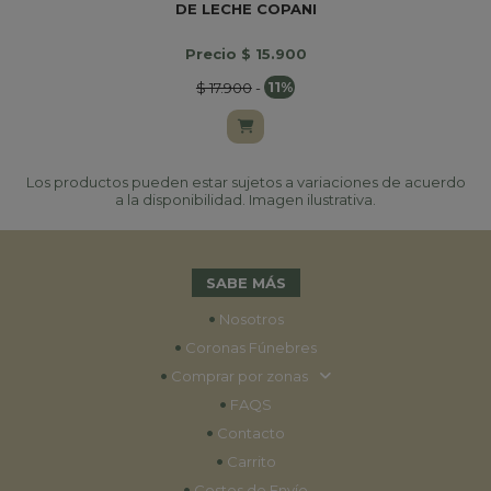
DE LECHE COPANI
Precio $ 15.900
$ 17.900
-
11%
Los productos pueden estar sujetos a variaciones de acuerdo
a la disponibilidad. Imagen ilustrativa.
SABE MÁS
•
Nosotros
•
Coronas Fúnebres
•
Comprar por zonas
•
FAQS
•
Contacto
•
Carrito
•
Costos de Envío