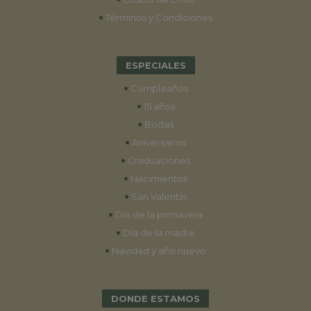
•
Términos y Condiciones
ESPECIALES
•
Cumpleaños
•
15 años
•
Bodas
•
Aniversarios
•
Graduaciones
•
Nacimientos
•
San Valentín
•
Día de la primavera
•
Día de la madre
•
Navidad y año nuevo
DONDE ESTAMOS