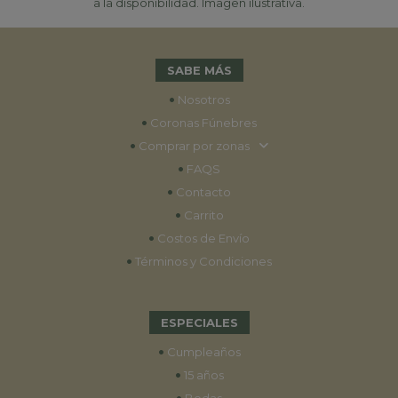
a la disponibilidad. Imagen ilustrativa.
SABE MÁS
•
Nosotros
•
Coronas Fúnebres
•
Comprar por zonas
•
FAQS
•
Contacto
•
Carrito
•
Costos de Envío
•
Términos y Condiciones
ESPECIALES
•
Cumpleaños
•
15 años
•