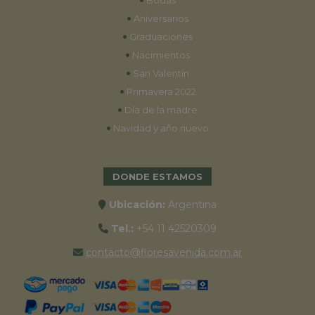
Bodas
•
Aniversarios
•
Graduaciones
•
Nacimientos
•
San Valentín
•
Primavera 2022
•
Día de la madre
•
Navidad y año nuevo
DONDE ESTAMOS
Ubicación:
Argentina
Tel.:
+54 11 42520309
contacto@floresavenida.com.ar