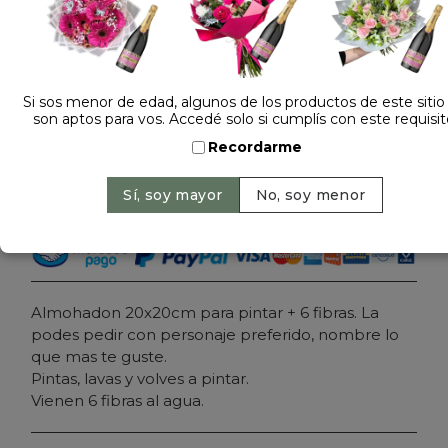
Dejá tu opinión
ALMOHADON PERSONALIZADO PARA PINTAR
Si sos menor de edad, algunos de los productos de este sitio
son aptos para vos. Accedé solo si cumplís con este requisit
$ 27.000
Precio: $ 22.000
-
Ahorrás 19%
Recordarme
Cantidad:
Agregar al carrito
Almohadon 20x20cm para pintar + 6 fibras. La
podes pedir con personaje preferido, nombre lo
que mas te guste.
Pintas, lavas y volves a pintar.
Vienen 6 fibras al agua.