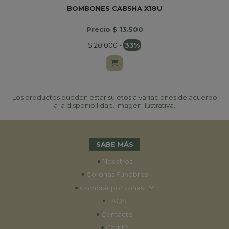
BOMBONES CABSHA X18U
Precio $ 13.500
$ 20.000
-
33%
Los productos pueden estar sujetos a variaciones de acuerdo
a la disponibilidad. Imagen ilustrativa.
SABE MÁS
•
Nosotros
•
Coronas Fúnebres
•
Comprar por zonas
•
FAQS
•
Contacto
•
Carrito