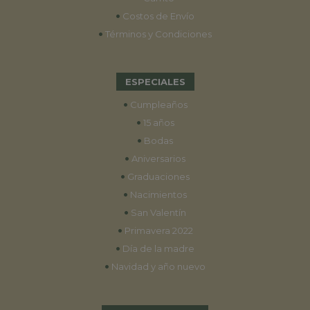
•
Costos de Envío
•
Términos y Condiciones
ESPECIALES
•
Cumpleaños
•
15 años
•
Bodas
•
Aniversarios
•
Graduaciones
•
Nacimientos
•
San Valentín
•
Primavera 2022
•
Día de la madre
•
Navidad y año nuevo