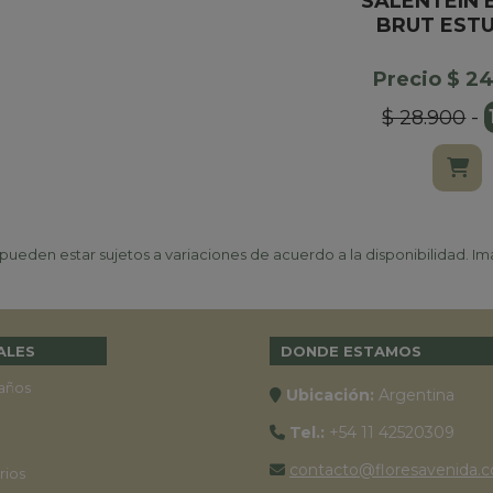
SALENTEIN 
BRUT EST
Precio $ 2
$ 28.900
-
ueden estar sujetos a variaciones de acuerdo a la disponibilidad. Ima
ALES
DONDE ESTAMOS
años
Ubicación:
Argentina
Tel.:
+54 11 42520309
contacto@floresavenida.c
rios