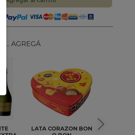
Agregar al carrito
... AGREGÁ
NTE
LATA CORAZON BON
GLOBO 