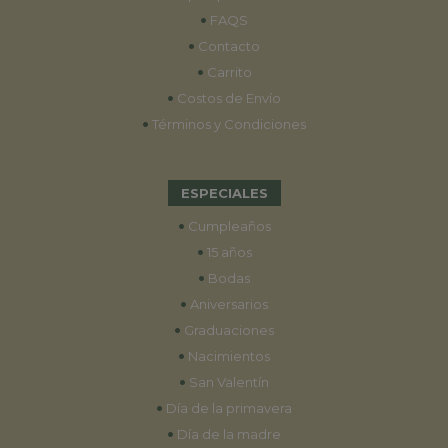
•
FAQS
•
Contacto
•
Carrito
•
Costos de Envío
•
Términos y Condiciones
ESPECIALES
•
Cumpleaños
•
15 años
•
Bodas
•
Aniversarios
•
Graduaciones
•
Nacimientos
•
San Valentín
•
Día de la primavera
•
Día de la madre