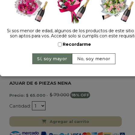
Si sos menor de edad, algunos de los productos de este sitio
son aptos para vos. Accedé solo si cumplís con este requisit
Recordarme
Dejá tu opinión
AJUAR DE 6 PIEZAS NENA
$ 79.000
Precio: $ 65.000
-
18% OFF
Cantidad:
Agregar al carrito