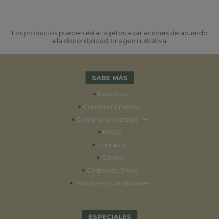
Los productos pueden estar sujetos a variaciones de acuerdo
a la disponibilidad. Imagen ilustrativa.
SABE MÁS
•
Nosotros
•
Coronas Fúnebres
•
Comprar por zonas
•
FAQS
•
Contacto
•
Carrito
•
Costos de Envío
•
Términos y Condiciones
ESPECIALES