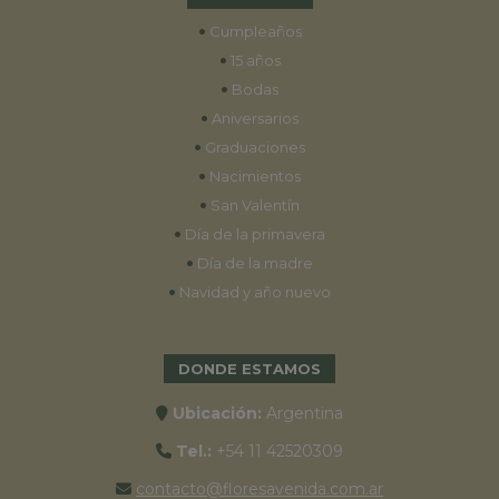
•
Cumpleaños
•
15 años
•
Bodas
•
Aniversarios
•
Graduaciones
•
Nacimientos
•
San Valentín
•
Día de la primavera
•
Día de la madre
•
Navidad y año nuevo
DONDE ESTAMOS
Ubicación:
Argentina
Tel.:
+54 11 42520309
contacto@floresavenida.com.ar