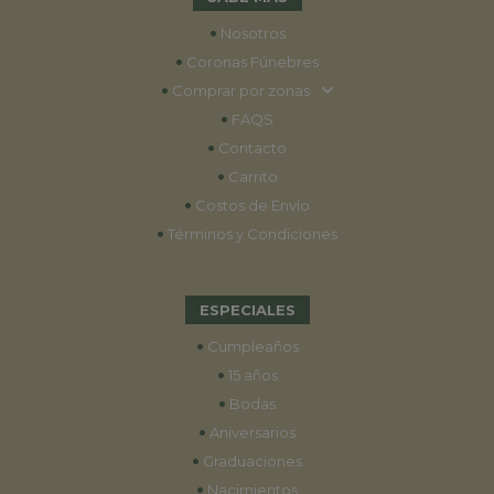
•
Nosotros
•
Coronas Fúnebres
•
Comprar por zonas
•
FAQS
•
Contacto
•
Carrito
•
Costos de Envío
•
Términos y Condiciones
ESPECIALES
•
Cumpleaños
•
15 años
•
Bodas
•
Aniversarios
•
Graduaciones
•
Nacimientos