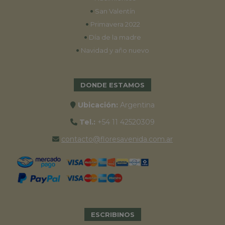
•
San Valentín
•
Primavera 2022
•
Día de la madre
•
Navidad y año nuevo
DONDE ESTAMOS
Ubicación:
Argentina
Tel.:
+54 11 42520309
contacto@floresavenida.com.ar
ESCRIBINOS