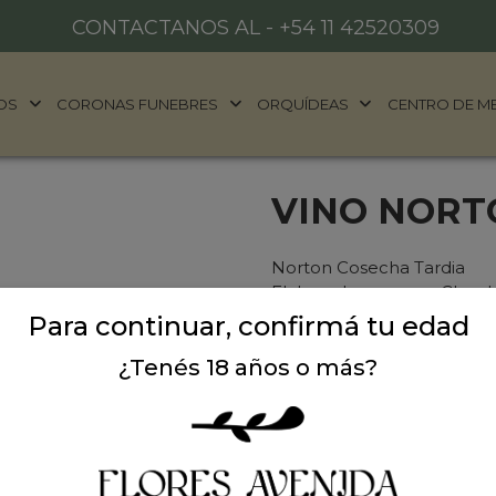
CONTACTANOS AL -
+54 11 42520309
OS
CORONAS FUNEBRES
ORQUÍDEAS
CENTRO DE M
VINO NORT
Norton Cosecha Tardia
Elaborado con uvas Chard
dulzura natural. Su sabor s
Para continuar, confirmá tu edad
su aroma, hacen de Cosecha
¿Tenés 18 años o más?
para acompañar postres, qu
verdoso con tonalidades d
aromas a frutas como el du
en boca bien equilibrado.
La imagen de la botella es 
existente.