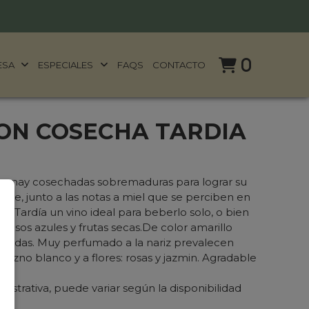
0
ESA
ESPECIALES
FAQS
CONTACTO
ON COSECHA TARDIA
onnay cosechadas sobremaduras para lograr su
uave, junto a las notas a miel que se perciben en
 Tardía un vino ideal para beberlo solo, o bien
esos azules y frutas secas.De color amarillo
oradas. Muy perfumado a la nariz prevalecen
razno blanco y a flores: rosas y jazmin. Agradable
ilustrativa, puede variar según la disponibilidad