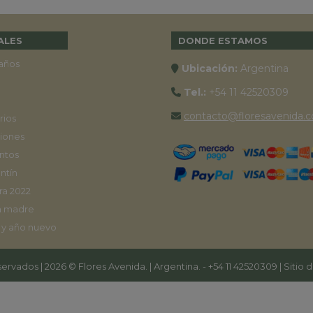
ALES
DONDE ESTAMOS
años
Ubicación:
Argentina
Tel.:
+54 11 42520309
contacto@floresavenida.c
rios
iones
ntos
ntín
ra 2022
a madre
 y año nuevo
ervados | 2026 © Flores Avenida. | Argentina. -
+54 11 42520309
| Sitio 