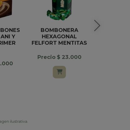
MBONES
BOMBONERA
ESPU
ANI Y
HEXAGONAL
SALENTEI
RIMER
FELFORT MENTITAS
BRUT E
Precio $ 23.000
Precio $
4.000
$ 28.90
gen ilustrativa.