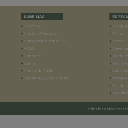
SABE MÁS
ESPECI
•
•
Nosotros
Cumple
•
•
Coronas Fúnebres
15 años
•
•
Comprar por zonas
Bodas
•
•
FAQS
Aniversa
•
•
Contacto
Graduac
•
•
Carrito
Nacimie
•
•
Costos de Envío
San Vale
•
•
Términos y Condiciones
Primave
•
Día de l
•
Navidad
Todos los derechos res