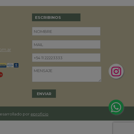
ESCRIBINOS
om.ar
desarrollado por
eproficio